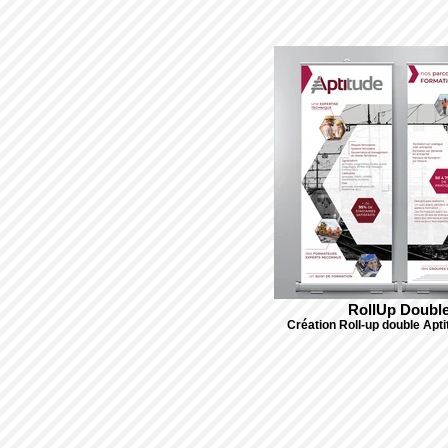
RollUp Doubl
Création Roll-up double Apti