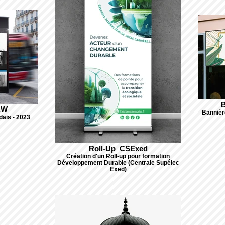
B
RW
Bannière
dais - 2023
Roll-Up_CSExed
Création d'un Roll-up pour formation
Développement Durable (Centrale Supélec
Exed)