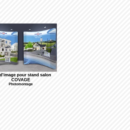
d'image pour stand salon
COVAGE
Photomontage