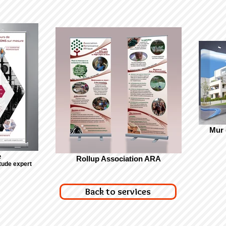
Mur 
e
Rollup Association ARA
tude expert
Back to services